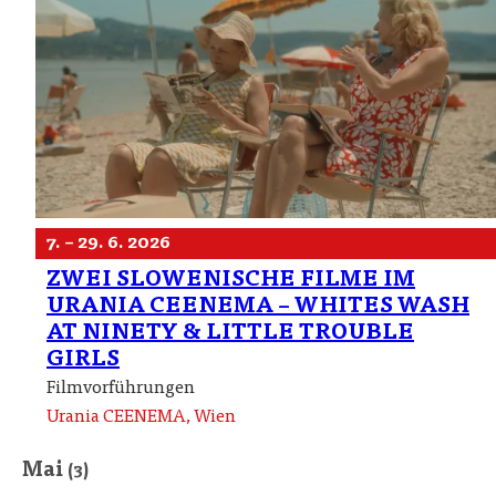
7. – 29. 6. 2026
ZWEI SLOWENISCHE FILME IM
URANIA CEENEMA – WHITES WASH
AT NINETY & LITTLE TROUBLE
GIRLS
Filmvorführungen
Urania CEENEMA, Wien
Mai
(3)