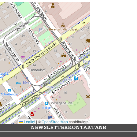
Leaflet
|
©
OpenStreetMap
contributors
NEWSLETTER
KONTAKT
ANB