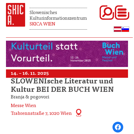
Slowenisches
Kulturinformationszentrum
SKICA WIEN
14. – 16. 11. 2025
SLOWENIsche Literatur und
Kultur BEI DER BUCH WIEN
Branja & pogovori
Messe Wien
Trabrennstraße 7, 1020 Wien
Share on Fa