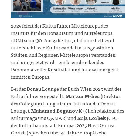
2025 feiert der Kulturführer Mitteleuropa des
Instituts für den Donauraum und Mitteleuropa
(IDM) seine 30. Ausgabe. Im Jubiläumsheft wird
untersucht, wie Kulturwandel in ausgewählten
Städten und Regionen Mitteleuropas verstanden
und umgesetzt wird – ein beeindruckendes
Panorama voller Kreativität und Innovationsgeist
inmitten Europas.
Bei der Donau Lounge der Buch Wien 2025 wird der
Kulturführer vorgestellt.
Márton Méhes
(Direktor
des Collegium Hungaricum, Initiator der Donau
Lounge),
Muhamed Beganović
(Chefredakteur des
Kulturmagazins QAMAR) und
Mija Lorbek
(CEO
der Kulturhauptstadt Europas 2025 Nova Gorica
Gorizia) sprechen über 40 Jahre europäische