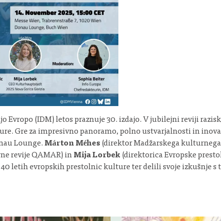
o Evropo (IDM) letos praznuje 30. izdajo. V jubilejni reviji razis
re. Gre za impresivno panoramo, polno ustvarjalnosti in inova
onau Lounge.
Márton Méhes
(direktor Madžarskega kulturnega
rne revije QAMAR) in
Mija Lorbek
(direktorica Evropske presto
0 letih evropskih prestolnic kulture ter delili svoje izkušnje 