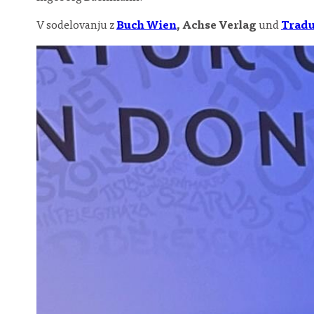
V sodelovanju z
Buch Wien
,
Achse Verlag
und
Tradu