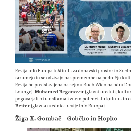
Revija Info Europa Inštituta za donavski prostor in Srednj
razumejo in se odzivajo na spremembe na področju kultu
Revija bo predstavljena na sejmu Buch Wien na odru D
Lounge),
Muhamed Beganović
(glavni urednik kultu
pogovarjali o transformativnem potencialu kultura in o 4
Beiter
(glavna urednica revije Info Europa).
Žiga X. Gombač – Gobčko in Hopko