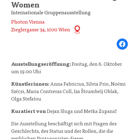
Women
Internationale Gruppenausstellung
Photon Vienna
Zieglergasse 34, 1070 Wien
Share on Fa
Ausstellungseröffnung:
Freitag, den 6. Oktober
um 19.00 Uhr
Künstlerinnen:
Anna Fabricius, Silvia Prio, Noémi
Szécsi, Maria Contreras Coll, Iza Štrumbelj Oblak,
Olga Stefatou
Kuratiert von
Dejan Sluga und Metka Zupanič
Die Ausstellung beschäftigt sich mit Fragen des
Geschlechts, des Status und der Rollen, die die