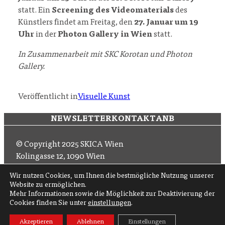
statt. Ein
Screening des Videomaterials
des
Künstlers findet am Freitag, den
27. Januar um 19
Uhr
in der
Photon Gallery in Wien
statt.
In Zusammenarbeit mit SKC Korotan und Photon
Gallery.
Veröffentlicht in
Visuelle Kunst
NEWSLETTER
KONTAKT
ANB
© Copyright 2025 SKICA Wien
Kolingasse 12, 1090 Wien
Email: office (at) skica.at
Wir nutzen Cookies, um Ihnen die bestmögliche Nutzung unserer
Tel
+43 1 319 11 60 33
Website zu ermöglichen.
Mehr Informationen sowie die Möglichkeit zur Deaktivierung der
Cookies finden Sie unter
einstellungen
.
Folgen Sie uns auf
Akzeptieren
Ablehnen
Einstellungen
Abonnieren Sie