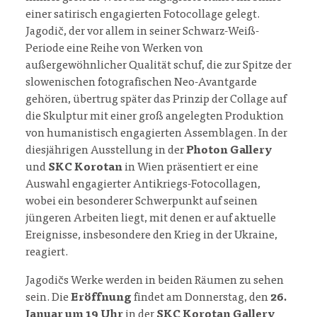
einer satirisch engagierten Fotocollage gelegt.
Jagodič, der vor allem in seiner Schwarz-Weiß-
Periode eine Reihe von Werken von
außergewöhnlicher Qualität schuf, die zur Spitze der
slowenischen fotografischen Neo-Avantgarde
gehören, übertrug später das Prinzip der Collage auf
die Skulptur mit einer groß angelegten Produktion
von humanistisch engagierten Assemblagen. In der
diesjährigen Ausstellung in der
Photon Gallery
und
SKC Korotan
in Wien präsentiert er eine
Auswahl engagierter Antikriegs-Fotocollagen,
wobei ein besonderer Schwerpunkt auf seinen
jüngeren Arbeiten liegt, mit denen er auf aktuelle
Ereignisse, insbesondere den Krieg in der Ukraine,
reagiert.
Jagodičs Werke werden in beiden Räumen zu sehen
sein. Die
Eröffnung
findet am Donnerstag, den
26.
Januar um 19 Uhr
in der
SKC Korotan Gallery