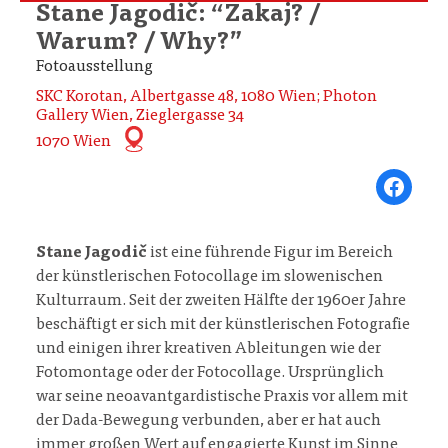
Stane Jagodič: “Zakaj? /
Warum? / Why?”
Fotoausstellung
SKC Korotan, Albertgasse 48, 1080 Wien; Photon
Gallery Wien, Zieglergasse 34
1070 Wien
Share on Fa
Stane Jagodič
ist eine führende Figur im Bereich
der künstlerischen Fotocollage im slowenischen
Kulturraum. Seit der zweiten Hälfte der 1960er Jahre
beschäftigt er sich mit der künstlerischen Fotografie
und einigen ihrer kreativen Ableitungen wie der
Fotomontage oder der Fotocollage. Ursprünglich
war seine neoavantgardistische Praxis vor allem mit
der Dada-Bewegung verbunden, aber er hat auch
immer großen Wert auf engagierte Kunst im Sinne