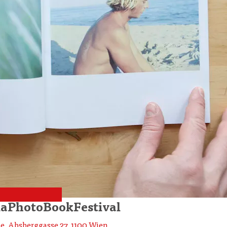
naPhotoBookFestival
ie, Absberggasse 27, 1100 Wien