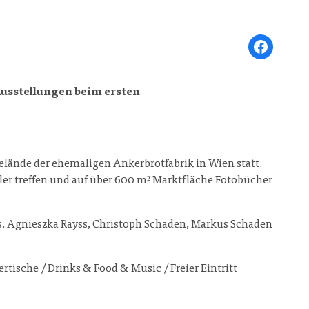
Share on Face
Ausstellungen beim ersten
elände der ehemaligen Ankerbrotfabrik in Wien statt.
er treffen und auf über 600 m² Marktfläche Fotobücher
ps, Agnieszka Rayss, Christoph Schaden, Markus Schaden
ische / Drinks & Food & Music / Freier Eintritt