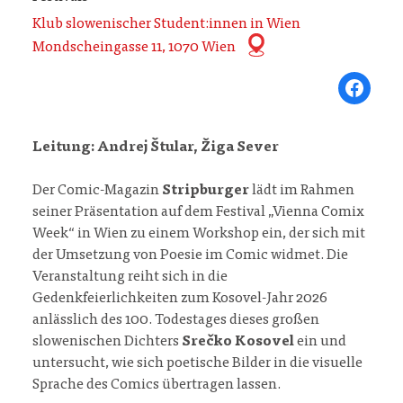
Klub slowenischer Student:innen in Wien
Mondscheingasse 11, 1070 Wien
Share on Fa
Leitung: Andrej Štular, Žiga Sever
Der Comic-Magazin
Stripburger
lädt im Rahmen
seiner Präsentation auf dem Festival „Vienna Comix
Week“ in Wien zu einem Workshop ein, der sich mit
der Umsetzung von Poesie im Comic widmet. Die
Veranstaltung reiht sich in die
Gedenkfeierlichkeiten zum Kosovel-Jahr 2026
anlässlich des 100. Todestages dieses großen
slowenischen Dichters
Srečko Kosovel
ein und
untersucht, wie sich poetische Bilder in die visuelle
Sprache des Comics übertragen lassen.