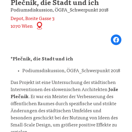
Plečnik, die Stadt und ich
Podiumsdiskussion, ÖGFA_Schwerpunkt 2018
Depot, Breite Gasse 3
1070 Wien
Share on Fa
*
Plečnik, die Stadt und ich
Podiumsdiskussion, ÖGFA_Schwerpunkt 2018
Das Projekt ist eine Untersuchung der städtischen
Interventionen des slowenischen Architekten
Jože
Plečnik
. Er war ein Meister der Verbesserung des
öffentlichen Raumes durch spezifische und strikte
Änderungen des städtischen Umfeldes und
besonders geschickt bei der Nutzung von Ideen des
Small-Scale Design, um größere positive Effekte zu