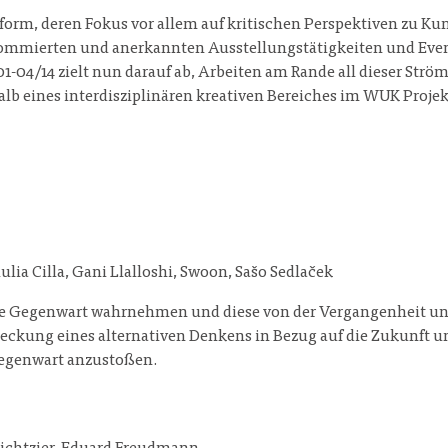
tform, deren Fokus vor allem auf kritischen Perspektiven zu Kun
enommierten und anerkannten Ausstellungstätigkeiten und Event
1-04/14 zielt nun darauf ab, Arbeiten am Rande all dieser S
alb eines interdisziplinären kreativen Bereiches im WUK Proje
lia Cilla, Gani Llalloshi, Swoon, Sašo Sedlaček
ere Gegenwart wahrnehmen und diese von der Vergangenheit un
eckung eines alternativen Denkens in Bezug auf die Zukunft u
 Gegenwart anzustoßen.