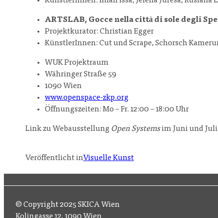
KünstlerInnen: Iman Issa, Jelena Jureša, Ruslana
ARTSLAB, Gocce nella città di sole degli Spe
Projektkurator: Christian Egger
KünstlerInnen: Cut und Scrape, Schorsch Kameru
WUK Projektraum
Währinger Straße 59
1090 Wien
www.openspace-zkp.org
Öffnungszeiten: Mo – Fr. 12:00 – 18:00 Uhr
Link zu Webausstellung
Open Systems
im Juni und Juli
Veröffentlicht in
Visuelle Kunst
© Copyright 2025 SKICA Wien
Kolingasse 12, 1090 Wien