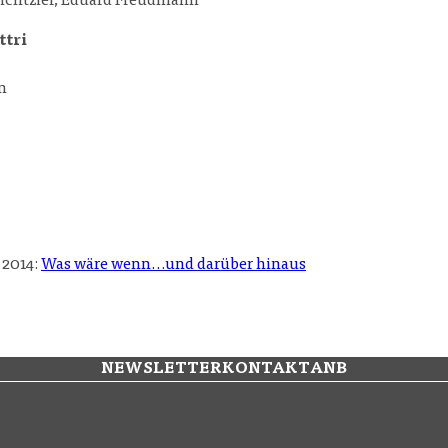
 Lichtzier, Eduard Freudmann
ttri
n
 2014:
Was wäre wenn…und darüber hinaus
NEWSLETTER
KONTAKT
ANB