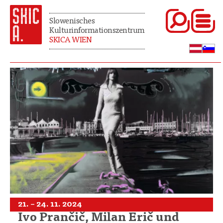
Slowenisches
Kulturinformationszentrum
SKICA WIEN
21. – 24. 11. 2024
Ivo Prančič, Milan Erič und