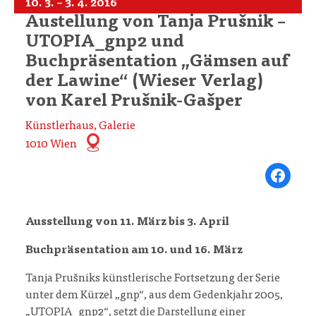
10. 3. – 3. 4. 2016
Austellung von Tanja Prušnik –
UTOPIA_gnp2 und
Buchpräsentation „Gämsen auf
der Lawine“ (Wieser Verlag)
von Karel Prušnik-Gašper
Künstlerhaus, Galerie
1010 Wien
Share on Fa
Ausstellung von 11. März bis 3. April
Buchpräsentation am 10. und 16. März
Tanja Prušniks künstlerische Fortsetzung der Serie
unter dem Kürzel „gnp“, aus dem Gedenkjahr 2005,
„UTOPIA_gnp2“, setzt die Darstellung einer