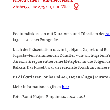
Photon Gallery / Ankerbrot Fabrik
Absberggasse 27/9/10, 1100 Wien
Podiumdiskussion mit Kuratoren und Künstlern der
Au
jugoslawischer Fotografie.
Nach der Präsentation u. a. in Ljubljana, Zagreb und Be
Jugoslawien stammenden Künstler – die wichtigsten Prot
Aftermath
repräsentiert eine Metapher für die Folgen 
Balkan. Das Projekt war als regionale Forschung angese
Es diskutieren: Miha Colner, Dejan Sluga (Kurator
Mehr Informationen gibt es
hier
.
Foto: Borut Krajnc, Emptiness, 2004-2008