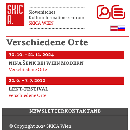
Slowenisches
Kulturinformationszentrum
SKICA WIEN
Verschiedene Orte
30. 10. – 21. 11. 2024
NINA ŠENK BEI WIEN MODERN
Verschiedene Orte
22. 6. – 7. 7. 2012
LENT-FESTIVAL
verschiedene Orte
NEWSLETTER
KONTAKT
ANB
© Copyright 2025 SKICA Wien