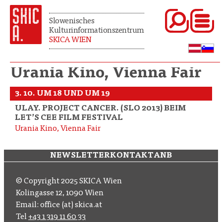
Slowenisches
Kulturinformationszentrum
SKICA WIEN
Urania Kino, Vienna Fair
3. 10. UM 18 UND UM 19
ULAY. PROJECT CANCER. (SLO 2013) BEIM
LET’S CEE FILM FESTIVAL
Urania Kino, Vienna Fair
NEWSLETTER
KONTAKT
ANB
© Copyright 2025 SKICA Wien
Kolingasse 12, 1090 Wien
Email: office (at) skica.at
Tel
+43 1 319 11 60 33