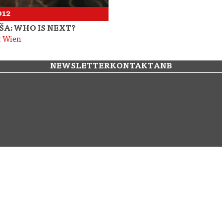
2012
ŠA: WHO IS NEXT?
r Wien
NEWSLETTER
KONTAKT
ANB