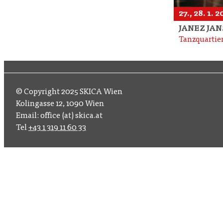
27., 28. 1. 
JANEZ JAN
Tanzquartie
© Copyright 2025 SKICA Wien
Kolingasse 12, 1090 Wien
Email: office (at) skica.at
Tel
+43 1 319 11 60 33