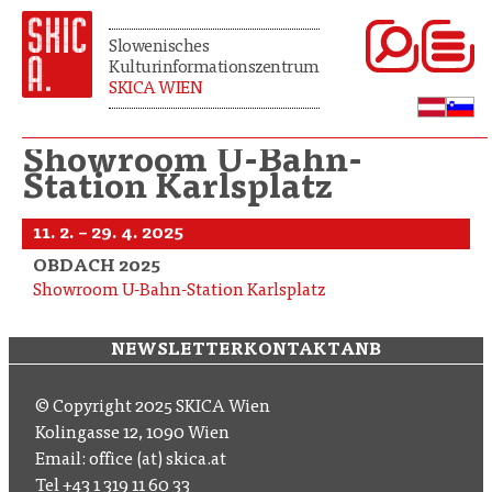
Slowenisches
Kulturinformationszentrum
SKICA WIEN
Showroom U-Bahn-
Station Karlsplatz
11. 2. – 29. 4. 2025
OBDACH 2025
Showroom U-Bahn-Station Karlsplatz
NEWSLETTER
KONTAKT
ANB
© Copyright 2025 SKICA Wien
Kolingasse 12, 1090 Wien
Email: office (at) skica.at
Tel
+43 1 319 11 60 33