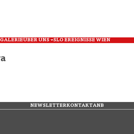
GALERIE
ÜBER UNS
SLO EREIGNISSE WIEN
va
NEWSLETTER
KONTAKT
ANB