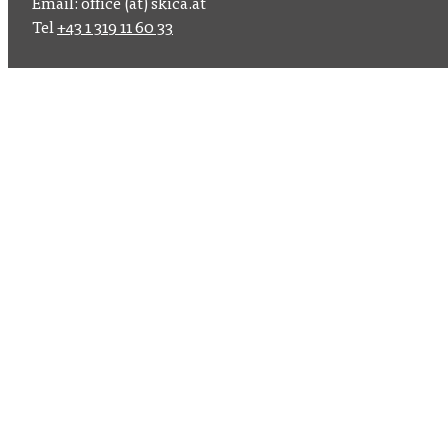
Email: office (at) skica.at
Tel
+43 1 319 11 60 33