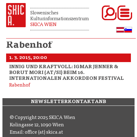
Slowenisches
Kulturinformationszentrum
SKICA WIEN
Rabenhof
1. 3. 2015, 20:00
INNIG UND KRAFTVOLL: IGMAR JENNER &
BORUT MORI (AT/SI) BEIM 16.
INTERNATIONALEN AKKORDEON FESTIVAL
Rabenhof
NEWSLETTER
KONTAKT
ANB
© Copyright 2025 SKICA Wien
Kolingasse 12, 1090 Wien
Email: office (at) skica.at