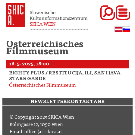
Slowenisches
Kulturinformationszentrum
SKICA WIEN
Österreichisches
Filmmuseum
16. 5. 2025, 18:00
EIGHTY PLUS / RESTITUCIJA, ILI, SAN I JAVA
STARE GARDE
Österreichisches Filmmuseum
NEWSLETTER
KONTAKT
ANB
© Copyright 2025 SKICA Wien
Kolingasse 12, 1090 Wien
Email: office (at) skica.at