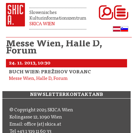
Slowenisches
Kulturinformationszentrum
SKICA WIEN
Messe Wien, Halle D,
Forum
24. 11. 2013, 10:30
BUCH WIEN: PREŽIHOV VORANC
Messe Wien, Halle D, Forum
NEWSLETTER
KONTAKT
ANB
© Copyright 2025 SKICA Wien
Kolingasse 12, 1090 Wien
Email: office (at) skica.at
Tel
+43 1 319 11 60 33