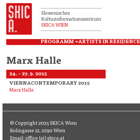
Slowenisches
Kulturinformationszentrum
SKICA WIEN
PROGRAMM
ARTISTS IN RESIDENCE
Marx Halle
24. – 27. 9. 2015
VIENNACONTEMPORARY 2015
Marx Halle
© Copyright 2025 SKICA Wien
Kolingasse 12, 1090 Wien
Email: office (at) skica.at