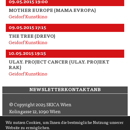
09.05.2015 19:00
MOTHER EUROPE (MAMA EVROPA)
Geidorf Kunstkino
09.05.2015 17:15
THE TREE (DREVO)
Geidorf Kunstkino
10.05.2015 19:15
ULAY. PROJECT CANCER (ULAY. PROJEKT
RAK)
Geidorf Kunstkino
NEWSLETTER
KONTAKT
ANB
© Copyright 2025 SKICA Wien
Kolingasse 12, 1090 Wien
Email: office (at) skica.at
Wir nutzen Cookies, um Ihnen die bestmögliche Nutzung unserer
Tel
+43 1 319 11 60 33
Website zu ermöglichen.