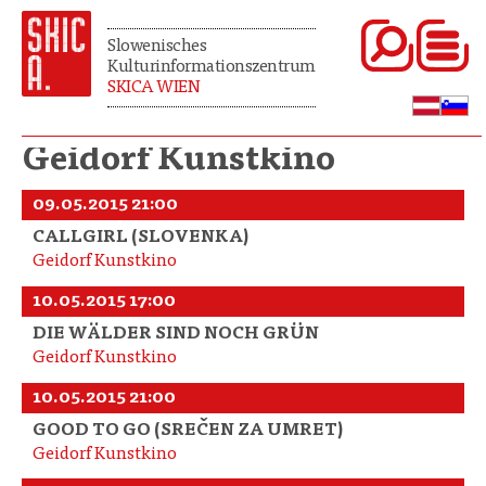
Slowenisches
Kulturinformationszentrum
SKICA WIEN
Geidorf Kunstkino
09.05.2015 21:00
CALLGIRL (SLOVENKA)
Geidorf Kunstkino
10.05.2015 17:00
DIE WÄLDER SIND NOCH GRÜN
Geidorf Kunstkino
10.05.2015 21:00
GOOD TO GO (SREČEN ZA UMRET)
Geidorf Kunstkino