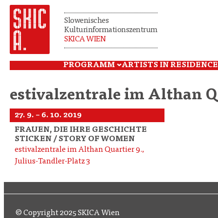
Slowenisches
Kulturinformationszentrum
SKICA WIEN
PROGRAMM
ARTISTS IN RESIDENCE
estivalzentrale im Althan Q
27. 9. – 6. 10. 2019
FRAUEN, DIE IHRE GESCHICHTE
STICKEN / STORY OF WOMEN
estivalzentrale im Althan Quartier 9.,
Julius-Tandler-Platz 3
© Copyright 2025 SKICA Wien