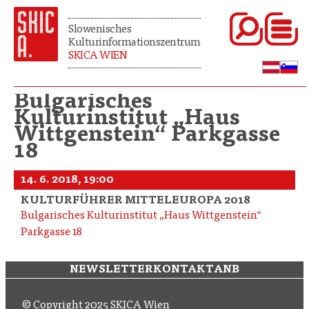
Slowenisches
Kulturinformationszentrum
SKICA WIEN
Bulgarisches
Kulturinstitut „Haus
Wittgenstein“ Parkgasse
18
14. 6. 2018, 19:00
KULTURFÜHRER MITTELEUROPA 2018
Bulgarisches Kulturinstitut „Haus Wittgenstein“
Parkgasse 18
NEWSLETTER
KONTAKT
ANB
© Copyright 2025 SKICA Wien