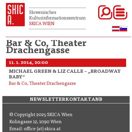
Slowenisches
Kulturinformationszentrum
SKICA WIEN
Bar & Co, Theater
Drachengasse
11. 1. 2014, 20:00
MICHAEL GREEN & LIZ CALLE – „BROADWAY
BABY“
Bar & Co, Theater Drachengasse
NEWSLETTER
KONTAKT
ANB
© Copyright 2025 SKICA Wien
Kolingasse 12, 1090 Wien
Email: office (at) skica.at