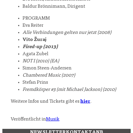
Baldur Brönnimann, Dirigent
PROGRAMM
Eva Reiter
Alle Verbindungen gelten nur jetzt (2008)
Vito Žuraj
Fired-up (2013)
Agata Zubel
NOT I (2010) (EA)
Simon Steen-Andersen
Chambered Music (2007)
Stefan Prins
Fremdkörper #3 (mit Michael Jackson) (2010)
Weitere Infos und Tickets gibt es
hier
.
Veröffentlicht in
Musik
NEWSLETTER
KONTAKT
ANB