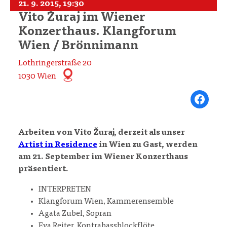
21. 9. 2015, 19:30
Vito Žuraj im Wiener
Konzerthaus. Klangforum
Wien / Brönnimann
Lothringerstraße 20
1030 Wien
Share on Fa
Arbeiten von Vito Žuraj, derzeit als unser
Artist in Residence
in Wien zu Gast, werden
am 21. September im Wiener Konzerthaus
präsentiert.
INTERPRETEN
Klangforum Wien, Kammerensemble
Agata Zubel, Sopran
Eva Reiter, Kontrabassblockflöte