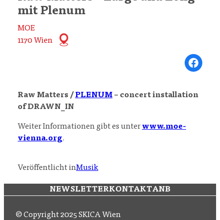
mit Plenum
MOE
1170 Wien
Share on Fa
Raw Matters /
PLENUM
– concert installation
of DRAWN_IN
Weiter Informationen gibt es unter
www.moe-
vienna.org
.
Veröffentlicht in
Musik
NEWSLETTER
KONTAKT
ANB
© Copyright 2025 SKICA Wien