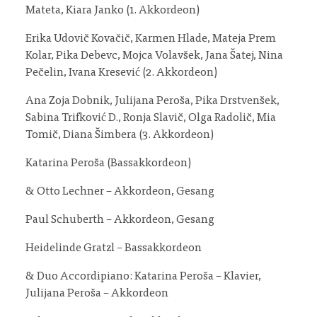
Mateta, Kiara Janko (1. Akkordeon)
Erika Udovič Kovačič, Karmen Hlade, Mateja Prem
Kolar, Pika Debevc, Mojca Volavšek, Jana Šatej, Nina
Pečelin, Ivana Kresević (2. Akkordeon)
Ana Zoja Dobnik, Julijana Peroša, Pika Drstvenšek,
Sabina Trifković D., Ronja Slavič, Olga Radolič, Mia
Tomič, Diana Šimbera (3. Akkordeon)
Katarina Peroša (Bassakkordeon)
& Otto Lechner – Akkordeon, Gesang
Paul Schuberth – Akkordeon, Gesang
Heidelinde Gratzl – Bassakkordeon
& Duo Accordipiano: Katarina Peroša – Klavier,
Julijana Peroša – Akkordeon