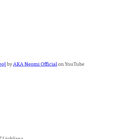
eo]
by
AKA Neomi Official
on YouTube
 Ljubljana.