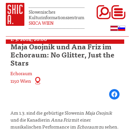
Slowenisches
Kulturinformationszentrum
SKICA WIEN
1. 3. 2014, 20:00
Maja Osojnik und Ana Friz im
Echoraum: No Glitter, Just the
Stars
Echoraum
1150 Wien
Share on Fa
Am 1.3. sind die gebürtige Slowenin
Maja Osojnik
und die Kanadierin
Anna Friz
mit einer
musikalischen Performance im
Echoraum
zu sehen.