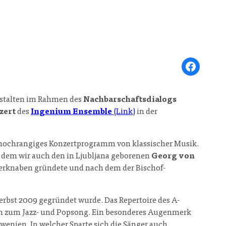
Share on Face
stalten im Rahmen des
Nachbarschaftsdialogs
zert
des
Ingenium Ensemble
(Link)
in der
n hochrangiges Konzertprogramm von klassischer Musik.
t dem wir auch den in Ljubljana geborenen
Georg von
ngerknaben gründete und nach dem der Bischof-
Herbst 2009 gegründet wurde. Das Repertoire des A-
hin zum Jazz- und Popsong. Ein besonderes Augenmerk
enien. In welcher Sparte sich die Sänger auch