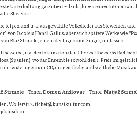
este Unterhaltung garantiert – dank „lupenreiner Intonation
dio Slovenia).
 folgen und u. a. ausgewählte Volkslieder aus Slowenien und D
mor” von Jacobus Handl Gallus, aber auch spätere Werke wie “Ps
 von Blaž Strmole, einem der Ingenium-Singer, umfassen.
ettbewerbe, u.a. des Internationalen Chorwettbewerbs Bad Isch
losa (Spanien), wo das Ensemble sowohl den 1. Preis im geistli
 die erste Ingenium-CD, die geistliche und weltliche Musik a
až Strmole
– Tenor,
Domen Anžlovar
– Tenor,
Matjaž Strmo
ien, Wollerstr.3, ticket@kunstkultur.com
Stephansdom