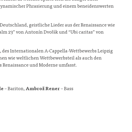
, dynamischer Phrasierung und einem beneidenswerten
eutschland, geistliche Lieder aus der Renaissance wie
alm 23” von Antonín Dvořák und “Ubi caritas” von
l, des Internationalen A-Cappella-Wettbewerbs Leipzig
chen wie weltlichen Wettbewerbsteil als auch den
us Renaissance und Moderne umfasst.
le
– Bariton,
Ambrož Rener
– Bass