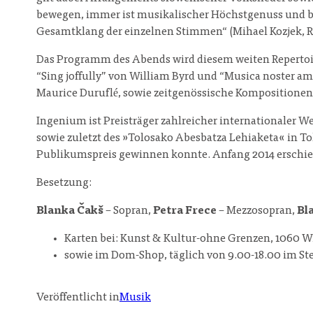
bewegen, immer ist musikalischer Höchstgenuss und b
Gesamtklang der einzelnen Stimmen“ (Mihael Kozjek, Ra
Das Programm des Abends wird diesem weiten Repertoire
“Sing joffully” von William Byrd und “Musica noster a
Maurice Duruflé, sowie zeitgenössische Kompositionen
Ingenium ist Preisträger zahlreicher internationaler W
sowie zuletzt des »Tolosako Abesbatza Lehiaketa« in To
Publikumspreis gewinnen konnte. Anfang 2014 erschien
Besetzung:
Blanka Čakš
– Sopran,
Petra Frece
– Mezzosopran,
Bl
Karten bei: Kunst & Kultur-ohne Grenzen, 1060 W
sowie im Dom-Shop, täglich von 9.00-18.00 im 
Veröffentlicht in
Musik