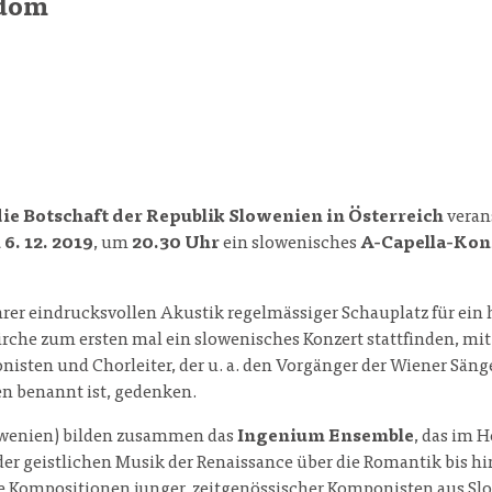
sdom
e Botschaft der Republik Slowenien in Österreich
veran
 6. 12. 2019
, um
20.30 Uhr
ein slowenisches
A-Capella-Kon
hrer eindrucksvollen Akustik regelmässiger Schauplatz für ei
irche zum ersten mal ein slowenisches Konzert stattfinden, mi
onisten und Chorleiter, der u. a. den Vorgänger der Wiener Sä
en benannt ist, gedenken.
lowenien) bilden zusammen das
Ingenium Ensemble
, das im 
der geistlichen Musik der Renaissance über die Romantik bis 
e Kompositionen junger, zeitgenössischer Komponisten aus Slow