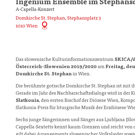
Ingenium Ensemble im Stephan
A-Capella-Konzert
Domkirche St. Stephan, Stephansplatz 3
1010 Wien
Das slowenische Kulturinformationszentrum
SKICA/di
Österreich-Slowenien 2019/2020
am
Freitag, den
Domkirche St. Stephan
in Wien.
Die berühmte gotische Domkirche St. Stephan ist mit i
Gerade im Jahr des Nachbarschaftsdialogs wird in der K
Slatkonia
, den ersten Bischof der Diözese Wien, Komp
Slatkonia-Preis für liturgische Musik der Erzdiözese Wi
Sechs junge Sängerinnen und Sänger aus Ljubljana (S
Cappella-Sextetts kennt kaum Grenzen und reicht von 
gilt dabei Arrangements slowenischer Volkslieder sowi