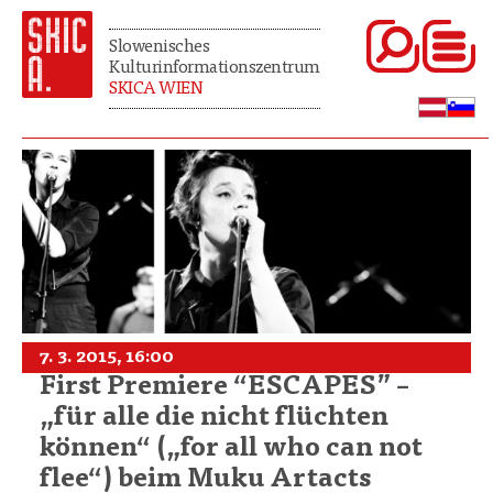
Slowenisches
Kulturinformationszentrum
SKICA WIEN
7. 3. 2015, 16:00
First Premiere “ESCAPES” –
„für alle die nicht flüchten
können“ („for all who can not
flee“) beim Muku Artacts