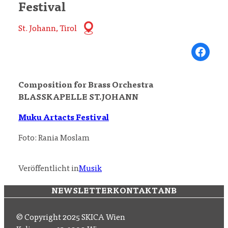
Festival
St. Johann, Tirol
Share on Fa
Composition for Brass Orchestra
BLASSKAPELLE ST.JOHANN
Muku Artacts Festival
Foto: Rania Moslam
Veröffentlicht in
Musik
NEWSLETTER
KONTAKT
ANB
© Copyright 2025 SKICA Wien