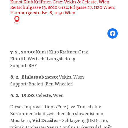
Kunst Klub Kräftner, Graz: Vekks & Celeste, Wien
Reitschulgasse 13, 8010 Graz; Erlgasse 27, 1120 Wien;
Hamburgerstraße 18, 1050 Wien
Share on Fa
7. 2.
,
20:00
: Kunst Klub Kräftner, Graz
Eintritt: Wertschätzungsbeitrag
Support: RHY
8. 2.
,
Einlass ab 19:30
: Vekks, Wien
Support: Bneleti (Ben Wheeler)
9. 2.
,
19:00
: Celeste, Wien
Dieses Improvisations/Free Jazz–Trio ist eine
Zusammenarbeit zwischen den slowenischen
Musikern,
Vid Drašler
– Schlagzeug (DKD-Trio,
trójnik, Orchester Senza Confini, Orkestrada),
Jošt