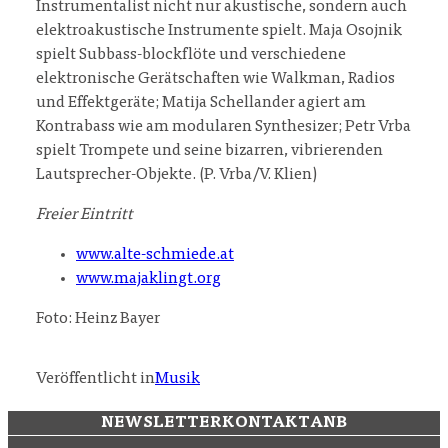
Instrumentalist nicht nur akustische, sondern auch
elektroakustische Instrumente spielt. Maja Osojnik
spielt Subbass-blockflöte und verschiedene
elektronische Gerätschaften wie Walkman, Radios
und Effektgeräte; Matija Schellander agiert am
Kontrabass wie am modularen Synthesizer; Petr Vrba
spielt Trompete und seine bizarren, vibrierenden
Lautsprecher-Objekte. (P. Vrba/V. Klien)
Freier Eintritt
www.alte-schmiede.at
www.majaklingt.org
Foto: Heinz Bayer
Veröffentlicht in
Musik
NEWSLETTER
KONTAKT
ANB