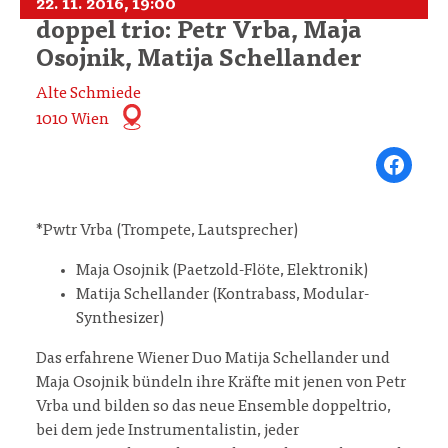
22. 11. 2016, 19:00
doppel trio: Petr Vrba, Maja
Osojnik, Matija Schellander
Alte Schmiede
1010 Wien
Share on Fa
*Pwtr Vrba (Trompete, Lautsprecher)
Maja Osojnik (Paetzold-Flöte, Elektronik)
Matija Schellander (Kontrabass, Modular-
Synthesizer)
Das erfahrene Wiener Duo Matija Schellander und
Maja Osojnik bündeln ihre Kräfte mit jenen von Petr
Vrba und bilden so das neue Ensemble doppeltrio,
bei dem jede Instrumentalistin, jeder