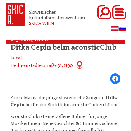
Slowenisches
Kulturinformationszentrum
SKICA WIEN
6. 5. 2014, 20:00
Ditka Čepin beim acousticClub
Local
Heiligenstädterstraße 31, 1190
Share on Fa
Am 6. Mai ist die junge slowenische Sängerin
Ditka
Čepin
bei freiem Eintritt im acousticClub zu hören.
acousticClub ist eine „offene Bühne“ für junge
MusikerInnen. Neue Gesichter & Stimmen, schöne
& schräge Songs und ein immer freundlich &