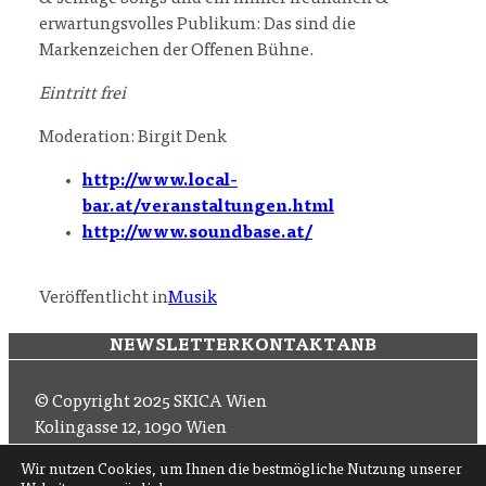
erwartungsvolles Publikum: Das sind die
Markenzeichen der Offenen Bühne.
Eintritt frei
Moderation: Birgit Denk
http://www.local-
bar.at/veranstaltungen.html
http://www.soundbase.at/
Veröffentlicht in
Musik
NEWSLETTER
KONTAKT
ANB
© Copyright 2025 SKICA Wien
Kolingasse 12, 1090 Wien
Email: office (at) skica.at
Wir nutzen Cookies, um Ihnen die bestmögliche Nutzung unserer
Tel
+43 1 319 11 60 33