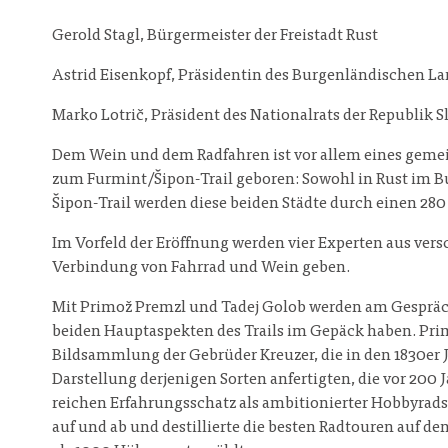
Gerold Stagl, Bürgermeister der Freistadt Rust
Astrid Eisenkopf, Präsidentin des Burgenländischen L
Marko Lotrič, Präsident des Nationalrats der Republik 
Dem Wein und dem Radfahren ist vor allem eines gemei
zum Furmint/Šipon-Trail geboren: Sowohl in Rust im B
Šipon-Trail werden diese beiden Städte durch einen 2
Im Vorfeld der Eröffnung werden vier Experten aus ver
Verbindung von Fahrrad und Wein geben.
Mit Primož Premzl und Tadej Golob werden am Gespräch
beiden Hauptaspekten des Trails im Gepäck haben. Pri
Bildsammlung der Gebrüder Kreuzer, die in den 1830er J
Darstellung derjenigen Sorten anfertigten, die vor 20
reichen Erfahrungsschatz als ambitionierter Hobbyrads
auf und ab und destillierte die besten Radtouren auf d