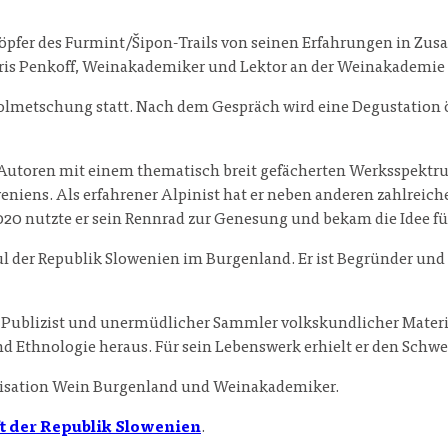
Schöpfer des Furmint/Šipon-Trails von seinen Erfahrungen in Z
oris Penkoff, Weinakademiker und Lektor an der Weinakademie 
olmetschung statt. Nach dem Gespräch wird eine Degustation 
en Autoren mit einem thematisch breit gefächerten Werksspekt
eniens. Als erfahrener Alpinist hat er neben anderen zahlrei
20 nutzte er sein Rennrad zur Genesung und bekam die Idee fü
der Republik Slowenien im Burgenland. Er ist Begründer und 
t, Publizist und unermüdlicher Sammler volkskundlicher Materia
 Ethnologie heraus. Für sein Lebenswerk erhielt er den Schwen
anisation Wein Burgenland und Weinakademiker.
t der Republik Slowenien
.