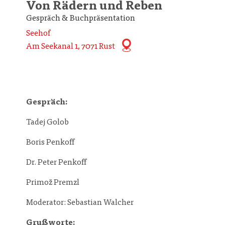
Von Rädern und Reben
Gespräch & Buchpräsentation
Seehof
Am Seekanal 1, 7071 Rust
Gespräch:
Tadej Golob
Boris Penkoff
Dr. Peter Penkoff
Primož Premzl
Moderator: Sebastian Walcher
Grußworte: