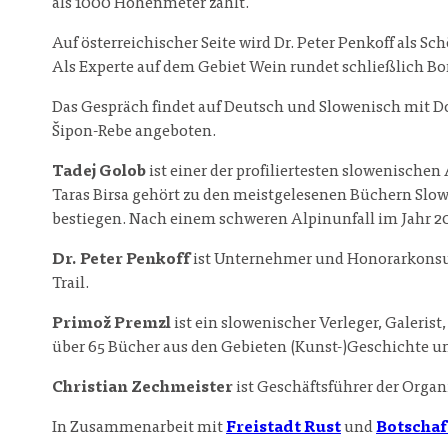
als 1000 Höhenmeter zählt.
Auf österreichischer Seite wird Dr. Peter Penkoff als 
Als Experte auf dem Gebiet Wein rundet schließlich B
Das Gespräch findet auf Deutsch und Slowenisch mit D
Šipon-Rebe angeboten.
Tadej Golob
ist einer der profiliertesten slowenisch
Taras Birsa gehört zu den meistgelesenen Büchern Slow
bestiegen. Nach einem schweren Alpinunfall im Jahr 20
Dr. Peter Penkoff
ist Unternehmer und Honorarkonsul 
Trail.
Primož Premzl
ist ein slowenischer Verleger, Galeris
über 65 Bücher aus den Gebieten (Kunst-)Geschichte und
Christian Zechmeister
ist Geschäftsführer der Org
In Zusammenarbeit mit
Freistadt Rust
und
Botschaf