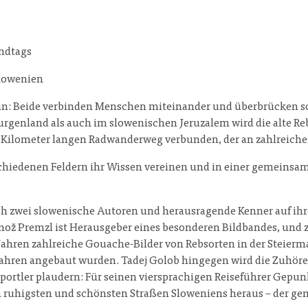
andtags
Slowenien
n: Beide verbinden Menschen miteinander und überbrücken so
urgenland als auch im slowenischen Jeruzalem wird die alte R
80 Kilometer langen Radwanderweg verbunden, der an zahlreic
schiedenen Feldern ihr Wissen vereinen und in einer gemeinsam
 zwei slowenische Autoren und herausragende Kenner auf ihre
mož Premzl ist Herausgeber eines besonderen Bildbandes, und
ahren zahlreiche Gouache-Bilder von Rebsorten in der Steierma
0 Jahren angebaut wurden. Tadej Golob hingegen wird die Zuhör
portler plaudern: Für seinen viersprachigen Reiseführer Gepu
en ruhigsten und schönsten Straßen Sloweniens heraus – der ge