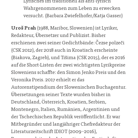
Lyrisches im traditionell als anti-lyrisch
Wahrgenommenen zum Leben zu erwecken
versucht. (Barbara Zwiefelhofer/Katja Gasser)
Uroš Prah
(1988, Maribor, Slowenien) ist Lyriker,
Redakteur, Übersetzer und Publizist. Bisher
erschienen zwei seiner Gedichtbände: Čezse polzeči
(CSK 2012), der 2018 auch in Kroatisch erscheinte
(Biakova, Zagreb), und Tišima (CSK 2015), der es 2016
auf die Short-Listen der zwei wichtigsten Lyrikpreise
Sloweniens schaffte: den Simon Jenko Preis und den
Veronika Preis. 2017 erhielt er das
Autorenstipendium der Slowenischen Buchagentur.
Übersetzungen seiner Texte wurden bisher in
Deutschland, Österreich, Kroatien, Serbien,
Montenegro, Italien, Rumänien, Argentinien und
der Tschechischen Republik veröffentlicht. Er war
Mitbegründer und langjähriger Chefredakteur der
Literaturzeitschrift IDIOT (2009−2016),