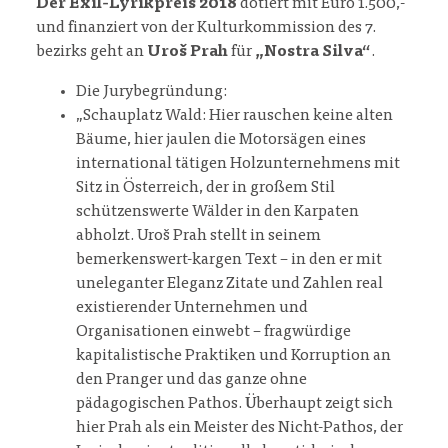
Der Exil-Lyrikpreis 2018
dotiert mit Euro 1.500,-
und finanziert von der Kulturkommission des 7.
bezirks geht an
Uroš Prah
für
„Nostra Silva“
.
Die Jurybegründung:
„Schauplatz Wald: Hier rauschen keine alten
Bäume, hier jaulen die Motorsägen eines
international tätigen Holzunternehmens mit
Sitz in Österreich, der in großem Stil
schützenswerte Wälder in den Karpaten
abholzt. Uroš Prah stellt in seinem
bemerkenswert-kargen Text – in den er mit
uneleganter Eleganz Zitate und Zahlen real
existierender Unternehmen und
Organisationen einwebt – fragwürdige
kapitalistische Praktiken und Korruption an
den Pranger und das ganze ohne
pädagogischen Pathos. Überhaupt zeigt sich
hier Prah als ein Meister des Nicht-Pathos, der