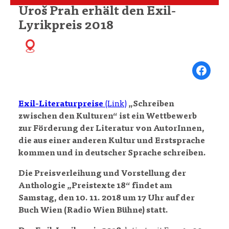
Uroš Prah erhält den Exil-
Lyrikpreis 2018
Share on Fa
Exil-Literaturpreise
(Link)
„Schreiben
zwischen den Kulturen“ ist ein Wettbewerb
zur Förderung der Literatur von AutorInnen,
die aus einer anderen Kultur und Erstsprache
kommen und in deutscher Sprache schreiben.
Die Preisverleihung und Vorstellung der
Anthologie „Preistexte 18“ findet am
Samstag, den 10. 11. 2018 um 17 Uhr auf der
Buch Wien (Radio Wien Bühne) statt.