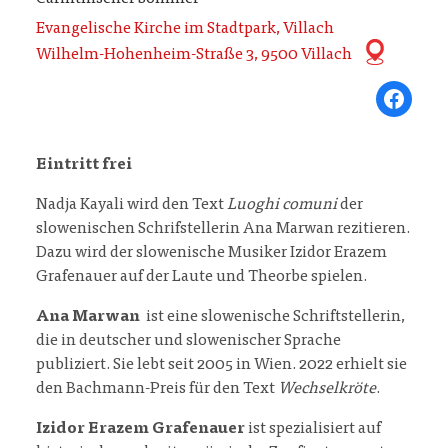
Evangelische Kirche im Stadtpark, Villach
Wilhelm-Hohenheim-Straße 3, 9500 Villach
Share on Fa
Eintritt frei
Nadja Kayali wird den Text
Luoghi comuni
der
slowenischen Schrifstellerin Ana Marwan rezitieren.
Dazu wird der slowenische Musiker Izidor Erazem
Grafenauer auf der Laute und Theorbe spielen.
Ana Marwan
ist eine slowenische Schriftstellerin,
die in deutscher und slowenischer Sprache
publiziert. Sie lebt seit 2005 in Wien. 2022 erhielt sie
den Bachmann-Preis für den Text
Wechselkröte
.
Izidor Erazem Grafenauer
ist spezialisiert auf