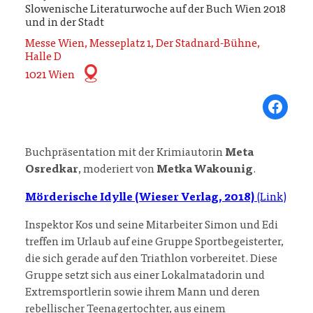
Slowenische Literaturwoche auf der Buch Wien 2018
und in der Stadt
Messe Wien, Messeplatz 1, Der Stadnard-Bühne,
Halle D
1021 Wien
Share on Fa
Buchpräsentation mit der Krimiautorin
Meta
Osredkar
, moderiert von
Metka Wakounig
.
Mörderische Idylle (Wieser Verlag, 2018)
(Link)
Inspektor Kos und seine Mitarbeiter Simon und Edi
treffen im Urlaub auf eine Gruppe Sportbegeisterter,
die sich gerade auf den Triathlon vorbereitet. Diese
Gruppe setzt sich aus einer Lokalmatadorin und
Extremsportlerin sowie ihrem Mann und deren
rebellischer Teenagertochter, aus einem