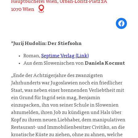
Hauptbücherei Wien, Urban-Loritz-Platz 2A
1070 Wien
Share on Fa
*
Jurij Hudolin: Der Stiefsohn
Roman,
Septime Verlag (Link)
Aus dem Slowenischen von
Daniela Kocmut
„Ende der Achtzigerjahre des zwanzigsten
Jahrhunderts war Jugoslawien noch ein friedlicher
Staat, was neben einer brennenden Verliebtheit mit
ein Grund für Ingrid sein mag, Benjamin
einzupacken, ihn von seiner Schule in Slowenien
abzumelden, ihren Job zu kündigen und Hals über
Kopf zu ihrem neuen Liebhaber, dem manipulativen
Restaurant- und Immobilienbesitzer Civitiko, an die
kroatische Küste zu ziehen, ohne zu ahnen, welche