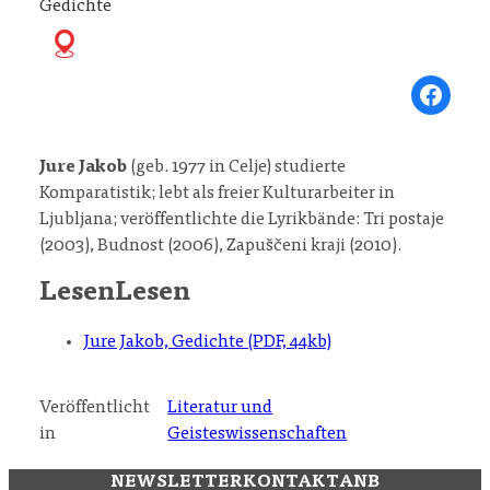
Gedichte
Share on Fa
Jure Jakob
(geb. 1977 in Celje) studierte
Komparatistik; lebt als freier Kulturarbeiter in
Ljubljana; veröffentlichte die Lyrikbände: Tri postaje
(2003), Budnost (2006), Zapuščeni kraji (2010).
Lesen
Lesen
Jure Jakob, Gedichte (PDF, 44kb)
Veröffentlicht
Literatur und
in
Geisteswissenschaften
NEWSLETTER
KONTAKT
ANB