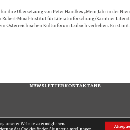
für ihre Übersetzung von Peter Handkes „Mein Jahr in der Nie
Robert-Musil-Institut für Literaturforschung/Kärntner Litera
em Österreichischen Kulturforum Laibach verliehen. Er ist mi
NEWSLETTER
KONTAKT
ANB
ng unserer Website zu ermöglichen.
Akzeptie
vierung der Cookies finden Sie unter
einstellungen
.