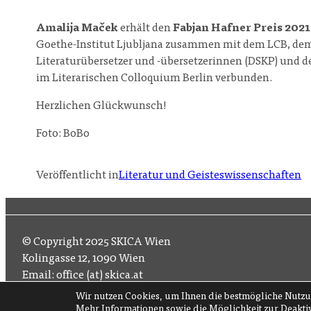
Amalija Maček
erhält den
Fabjan Hafner Preis 2021
Goethe-Institut Ljubljana zusammen mit dem LCB, dem 
Literaturübersetzer und -übersetzerinnen (DSKP) und d
im Literarischen Colloquium Berlin verbunden.
Herzlichen Glückwunsch!
Foto: BoBo
Veröffentlicht in
Literatur und Geisteswissenschaften
© Copyright 2025 SKICA Wien
Kolingasse 12, 1090 Wien
Email: office (at) skica.at
Tel
+43 1 319 11 60 33
Wir nutzen Cookies, um Ihnen die bestmögliche Nutzu
Mehr Informationen sowie die Möglichkeit zur Deakti