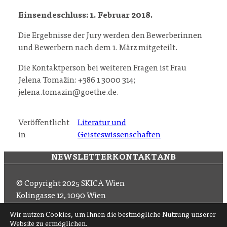
Einsendeschluss: 1. Februar 2018.
Die Ergebnisse der Jury werden den Bewerberinnen
und Bewerbern nach dem 1. März mitgeteilt.
Die Kontaktperson bei weiteren Fragen ist Frau
Jelena Tomažin: +386 1 3000 314;
jelena.tomazin@goethe.de.
Veröffentlicht
Literatur und
in
Geisteswissenschaften
NEWSLETTER
KONTAKT
ANB
© Copyright 2025 SKICA Wien
Kolingasse 12, 1090 Wien
Email: office (at) skica.at
Wir nutzen Cookies, um Ihnen die bestmögliche Nutzung unserer
Tel
+43 1 319 11 60 33
Website zu ermöglichen.