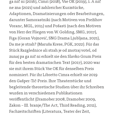
ga nič ni (2016), Cimri (2018), Vse OK (2019), 1. A nič
ne zna (2021) und zahlreicher Kurzstücke,
Adaptionen, Dramatisierungen oder Bearbeitungen,
darunter Samorastniki (nach Motiven von Prežihov
Voranc, MGL, 2015) und Pošasti (nach den Motiven
von Herr der Fliegen von W. Golding, SMG, 2017),
Figa (Goran Vojnović, SNG Drama Ljubljana, 2021),
Da me je strah? (Maruša Krese, PGK, 2022). Für das
Stück Razglednice ali strah je od znotraj votel, od
zunaj pa ga nič ni erhielt sie den Slavko Grum Preis
für den besten dramatischen Text (2017), 2020 war
sie mit ihrem Stück Vse OK für denselben Preis
nominiert. Für ihr Libretto Cimra erhielt sie 2019
den Gašper-Tič-Preis. Ihre Theaterstücke und
begleitende theoretische Studien über ihr Schreiben
wurden in verschiedenen Publikationen
veröffentlicht (Dramober 2008, Dramober 2009,
Zakon – III. branje/The Act, Third Reading, 2011),
Fachzeitschriften (Literatura, Teater der Zeit,