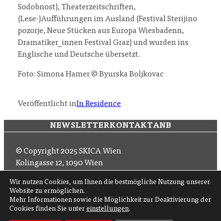
Sodobnost), Theaterzeitschriften,
(Lese-)Aufführungen im Ausland (Festival Sterijino
pozorje, Neue Stücken aus Europa Wiesbadenn,
Dramatiker_innen Festival Graz) und wurden ins
Englische und Deutsche übersetzt.
Foto: Simona Hamer © Byurska Boljkovac
Veröffentlicht in
In Residence
NEWSLETTER
KONTAKT
ANB
© Copyright 2025 SKICA Wien
Kolingasse 12, 1090 Wien
Email: office (at) skica.at
Wir nutzen Cookies, um Ihnen die bestmögliche Nutzung unserer
Tel
+43 1 319 11 60 33
Website zu ermöglichen.
Mehr Informationen sowie die Möglichkeit zur Deaktivierung der
Cookies finden Sie unter
einstellungen
.
Folgen Sie uns auf