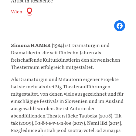
Artist-in-Residence
Wien
Share on Fa
Simona HAMER
(1984) ist Dramaturgin und
Dramatikerin, die seit fünfzehn Jahren als
freischaffende Kulturkünstlerin den slowenischen
Theaterraum erfolgreich mitgestaltet.
Als Dramaturgin und Mitautorin eigener Projekte
hat sie mehr als dreißig Theateraufführungen
mitgestaltet, von denen viele ausgezeichnet und für
einschlägige Festivals in Slowenien und im Ausland
ausgewählt wurden. Sie ist Autorin der
abendfüllenden Theaterstücke Taubeka (2008), Tik-
tak (2009), I-z-š-t-e-v-a-n-k-e (2013), Nemi liki (2015),
Razglednice ali strah je od znotraj votel, od zunaj pa