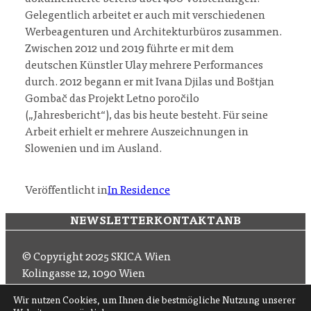
Gelegentlich arbeitet er auch mit verschiedenen
Werbeagenturen und Architekturbüros zusammen.
Zwischen 2012 und 2019 führte er mit dem
deutschen Künstler Ulay mehrere Performances
durch. 2012 begann er mit Ivana Djilas und Boštjan
Gombač das Projekt Letno poročilo
(„Jahresbericht“), das bis heute besteht. Für seine
Arbeit erhielt er mehrere Auszeichnungen in
Slowenien und im Ausland.
Veröffentlicht in
In Residence
NEWSLETTER
KONTAKT
ANB
© Copyright 2025 SKICA Wien
Kolingasse 12, 1090 Wien
Email: office (at) skica.at
Wir nutzen Cookies, um Ihnen die bestmögliche Nutzung unserer
Tel
+43 1 319 11 60 33