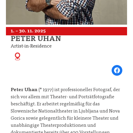
1. – 30. 11. 2025
PETER UHAN
Artist-in-Residence
Share on Fa
Peter Uhan
(* 1977) ist professioneller Fotograf, der
sich vor allem mit Theater- und Porträtfotografie
beschäftigt. Er arbeitet regelmäßig für das
Slowenische Nationaltheater in Ljubljana und Nova
Gorica sowie gelegentlich für kleinere Theater und
unabhängige Theaterproduktionen und
dokumentierte bereits über 400 Vorstellungen.