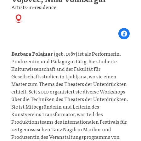
Vojovec, Nina Vombergar
Artists-in-residence
Share on Fa
Barbara Polajnar
(geb. 1987) ist als Performerin,
Produzentin und Pädagogin tätig. Sie studierte
Kulturwissenschaft and der Fakultät für
Gesellschaftsstudien in Ljubljana, wo sie einen
Master zum Thema des Theaters der Unterdrückten
erhielt. Seit 2010 organisiert sie diverse Workshops
über die Techniken des Theaters der Unterdrückten.
Sie ist Mitbegründerin und Leiterin des
Kunstvereins Transformator, war Teil des
Produktionsteams des internationalen Festivals für
zeitgenössischen Tanz Nagib in Maribor und
Produzentin des Veranstaltungsprogramms von