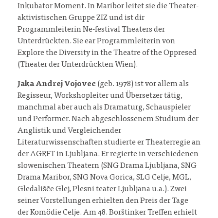
Inkubator Moment. In Maribor leitet sie die Theater-
aktivistischen Gruppe ZIZ und ist dir
Programmleiterin Ne-festival Theaters der
Unterdrückten. Sie ear Programmleiterin von
Explore the Diversity in the Theatre of the Oppresed
(Theater der Unterdrückten Wien).
Jaka Andrej Vojovec
(geb. 1978) ist vor allem als
Regisseur, Workshopleiter und Übersetzer tätig,
manchmal aber auch als Dramaturg, Schauspieler
und Performer. Nach abgeschlossenem Studium der
Anglistik und Vergleichender
Literaturwissenschaften studierte er Theaterregie an
der AGRFT in Ljubljana. Er regierte in verschiedenen
slowenischen Theatern (SNG Drama Ljubljana, SNG
Drama Maribor, SNG Nova Gorica, SLG Celje, MGL,
Gledališče Glej, Plesni teater Ljubljana u.a.). Zwei
seiner Vorstellungen erhielten den Preis der Tage
der Komödie Celje. Am 48. Borštinker Treffen erhielt