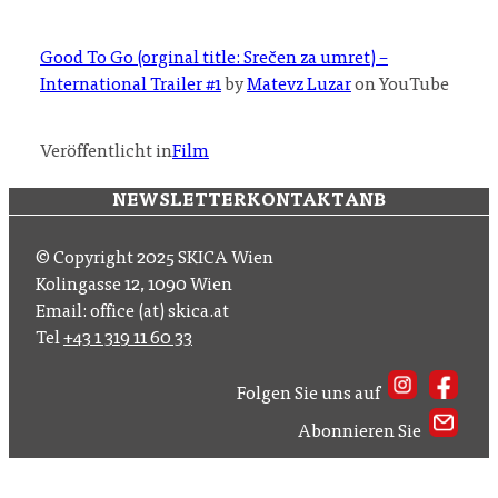
Good To Go (orginal title: Srečen za umret) –
International Trailer #1
by
Matevz Luzar
on YouTube
Veröffentlicht in
Film
NEWSLETTER
KONTAKT
ANB
© Copyright 2025 SKICA Wien
Kolingasse 12, 1090 Wien
Email: office (at) skica.at
Tel
+43 1 319 11 60 33
Folgen Sie uns auf
Abonnieren Sie