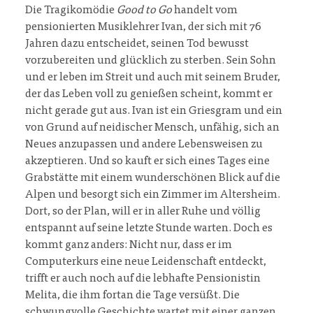
Die Tragikomödie
Good to Go
handelt vom
pensionierten Musiklehrer Ivan, der sich mit 76
Jahren dazu entscheidet, seinen Tod bewusst
vorzubereiten und glücklich zu sterben. Sein Sohn
und er leben im Streit und auch mit seinem Bruder,
der das Leben voll zu genießen scheint, kommt er
nicht gerade gut aus. Ivan ist ein Griesgram und ein
von Grund auf neidischer Mensch, unfähig, sich an
Neues anzupassen und andere Lebensweisen zu
akzeptieren. Und so kauft er sich eines Tages eine
Grabstätte mit einem wunderschönen Blick auf die
Alpen und besorgt sich ein Zimmer im Altersheim.
Dort, so der Plan, will er in aller Ruhe und völlig
entspannt auf seine letzte Stunde warten. Doch es
kommt ganz anders: Nicht nur, dass er im
Computerkurs eine neue Leidenschaft entdeckt,
trifft er auch noch auf die lebhafte Pensionistin
Melita, die ihm fortan die Tage versüßt. Die
schwungvolle Geschichte wartet mit einer ganzen