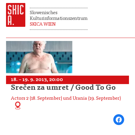
Slowenisches
Kulturinformationszentrum
SKICA WIEN
18. – 19. 9. 2013, 20:00
Srečen za umret / Good To Go
Actors 2 (18. September) und Urania (19. September)
Share on Fa