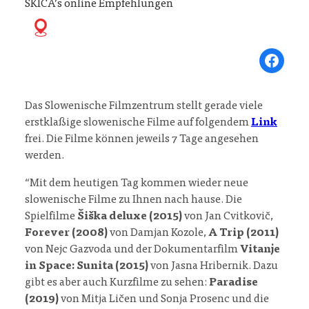
SKICA’s online Empfehlungen
Share on Fa
Das Slowenische Filmzentrum stellt gerade viele
erstklaßige slowenische Filme auf folgendem
Link
frei. Die Filme können jeweils 7 Tage angesehen
werden.
“Mit dem heutigen Tag kommen wieder neue
slowenische Filme zu Ihnen nach hause. Die
Spielfilme
Šiška deluxe (2015)
von Jan Cvitkovič,
Forever (2008)
von Damjan Kozole,
A Trip (2011)
von Nejc Gazvoda und der Dokumentarfilm
Vitanje
in Space: Sunita (2015)
von Jasna Hribernik. Dazu
gibt es aber auch Kurzfilme zu sehen:
Paradise
(2019)
von Mitja Ličen und Sonja Prosenc und die