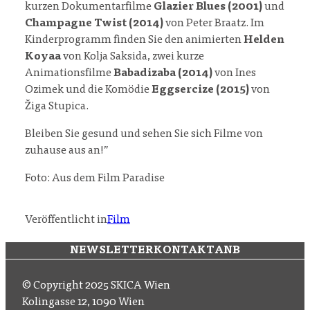
kurzen Dokumentarfilme
Glazier Blues (2001)
und
Champagne Twist (2014)
von Peter Braatz. Im
Kinderprogramm finden Sie den animierten
Helden
Koyaa
von Kolja Saksida, zwei kurze
Animationsfilme
Babadizaba (2014)
von Ines
Ozimek und die Komödie
Eggsercize (2015)
von
Žiga Stupica.
Bleiben Sie gesund und sehen Sie sich Filme von
zuhause aus an!”
Foto: Aus dem Film Paradise
Veröffentlicht in
Film
NEWSLETTER
KONTAKT
ANB
© Copyright 2025 SKICA Wien
Kolingasse 12, 1090 Wien