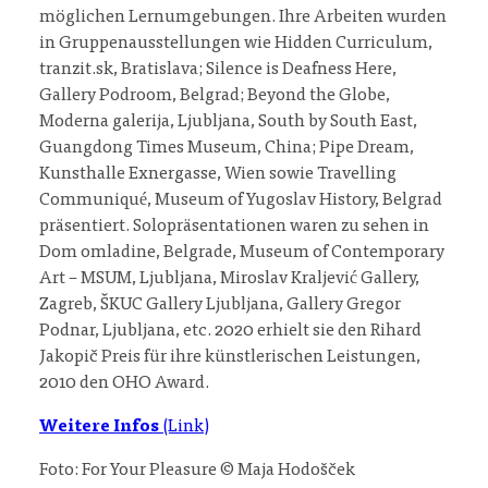
möglichen Lernumgebungen. Ihre Arbeiten wurden
in Gruppenausstellungen wie Hidden Curriculum,
tranzit.sk, Bratislava; Silence is Deafness Here,
Gallery Podroom, Belgrad; Beyond the Globe,
Moderna galerija, Ljubljana, South by South East,
Guangdong Times Museum, China; Pipe Dream,
Kunsthalle Exnergasse, Wien sowie Travelling
Communiqué, Museum of Yugoslav History, Belgrad
präsentiert. Solopräsentationen waren zu sehen in
Dom omladine, Belgrade, Museum of Contemporary
Art – MSUM, Ljubljana, Miroslav Kraljević Gallery,
Zagreb, ŠKUC Gallery Ljubljana, Gallery Gregor
Podnar, Ljubljana, etc. 2020 erhielt sie den Rihard
Jakopič Preis für ihre künstlerischen Leistungen,
2010 den OHO Award.
Weitere Infos
(Link)
Foto: For Your Pleasure © Maja Hodošček