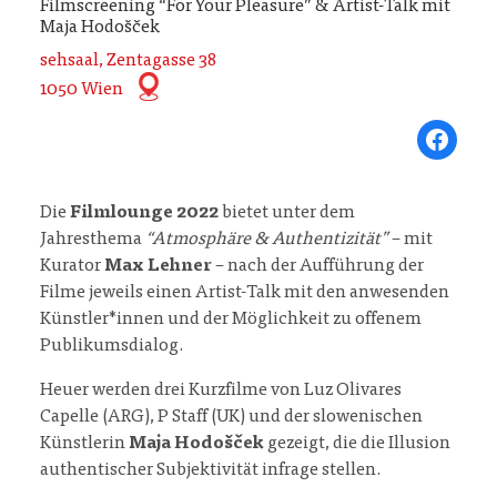
Filmscreening “For Your Pleasure” & Artist-Talk mit
Maja Hodošček
sehsaal, Zentagasse 38
1050 Wien
Share on Fa
Die
Filmlounge 2022
bietet unter dem
Jahresthema
“Atmosphäre & Authentizität”
– mit
Kurator
Max Lehner
– nach der Aufführung der
Filme jeweils einen Artist-Talk mit den anwesenden
Künstler*innen und der Möglichkeit zu offenem
Publikumsdialog.
Heuer werden drei Kurzfilme von Luz Olivares
Capelle (ARG), P Staff (UK) und der slowenischen
Künstlerin
Maja Hodošček
gezeigt, die die Illusion
authentischer Subjektivität infrage stellen.